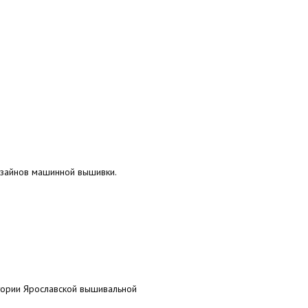
изайнов машинной вышивки.
тории Ярославской вышивальной