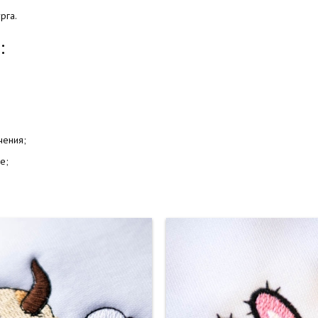
рга.
:
чения;
е;