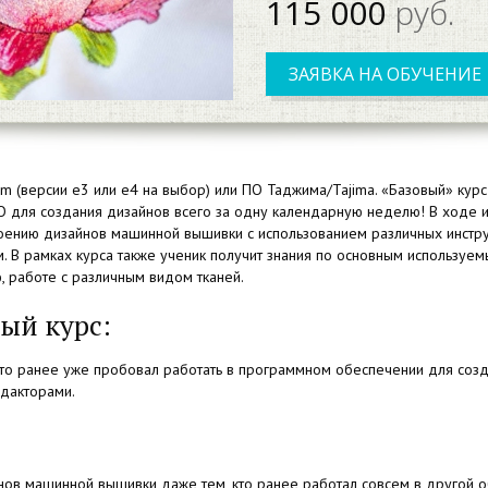
115 000
руб.
ЗАЯВКА НА ОБУЧЕНИЕ
om
(версии
е3 или е4 на выбор) или ПО Таджима/Tajima.
«Базовый
» кур
ПО для создания дизайнов всего за одну календарную неделю! В ходе
оению дизайнов машинной вышивки с использованием различных инстру
 В рамках курса также ученик получит знания по основным используе
ию, работе с различным видом тканей.
ый курс:
кто ранее уже пробовал работать в программном обеспечении для соз
дакторами.
нов машинной вышивки даже тем, кто ранее работал совсем в другой о