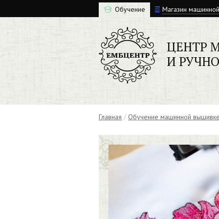
Обучение
Магазин машинно
ЦЕНТР 
И РУЧН
Главная
/
Обучение машинной вышивк