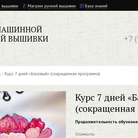
й вышивки
Магазин ручной вышивки
База знаний
МАШИННОЙ
+7 
ОЙ ВЫШИВКИ
е
/
Курс 7 дней «Базовый» (сокращенная программа)
Курс 7 дней «
(сокращенная
Продолжительность обучения 
Стоимость: