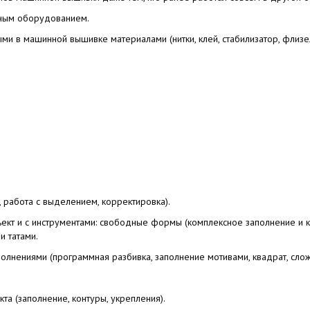
ьным оборудованием.
мыми в машинной вышивке материалами
(нитки
, клей, стабилизатор, флизел
, работа с выделением, корректировка).
ъект и с инструментами: свободные формы
(комплексное
заполнение и к
и татами.
полнениями
(программная
разбивка, заполнение мотивами, квадрат, сложн
кта
(заполнение
, контуры, укрепления).