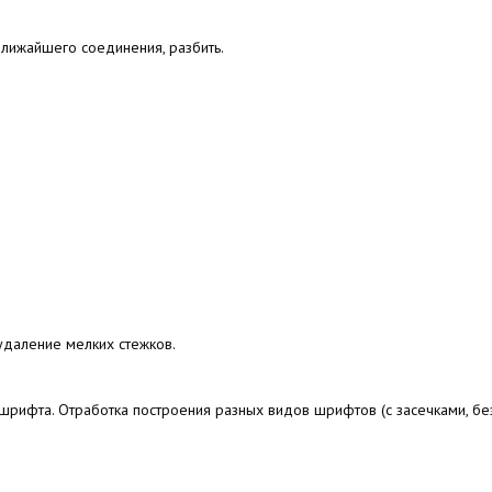
ближайшего соединения, разбить.
 удаление мелких стежков.
 шрифта. Отработка построения разных видов шрифтов
(с
засечками, без