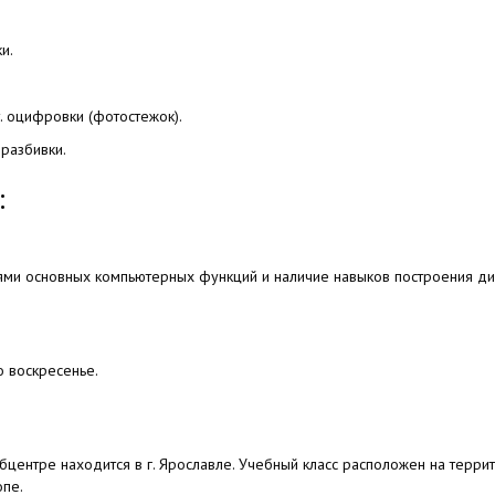
и.
т. оцифровки
(фотостежок
).
разбивки.
:
ями основных компьютерных функций и наличие навыков построения д
:
о воскресенье.
центре находится в г. Ярославле. Учебный класс расположен на терри
опе.