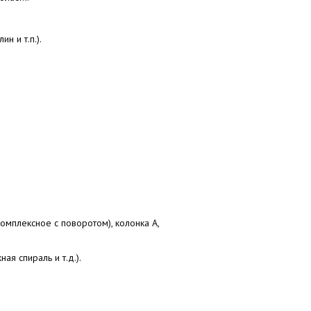
ин и т.п.).
омплексное с поворотом), колонка А,
ая спираль и т.д.).