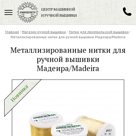
ЦЕНТР МАШИННОЙ
И РУЧНОЙ ВЫШИВКИ
Главная
/
Магазин ручной вышивки
+7 (901)
199-77-09
/
Нитки для люневильской вышивки
/
Металлизированные нитки для ручной вышивки Мадеира/Madeira
Заказать обратный звонок
Металлизированные нитки для
ручной вышивки
Мадеира/Madeira