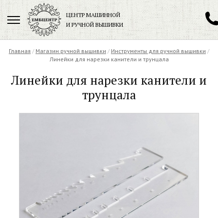
ЦЕНТР МАШИННОЙ
И РУЧНОЙ ВЫШИВКИ
Главная
/
Магазин ручной вышивки
+7 (901)
199-77-09
/
Инструменты для ручной вышивки
/
Линейки для нарезки канители и трунцала
Заказать обратный звонок
Линейки для нарезки канители и
трунцала