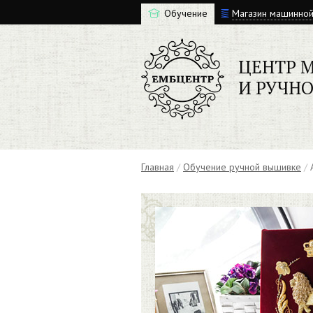
Обучение
Магазин машинно
ЦЕНТР 
И РУЧН
Главная
/
Обучение ручной вышивке
/
А