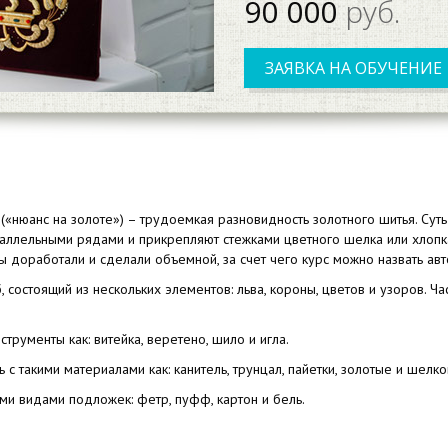
90 000
руб.
ЗАЯВКА НА ОБУЧЕНИЕ
(«нюанс на золоте») – трудоемкая разновидность золотного шитья. Суть 
раллельными рядами и прикрепляют стежками цветного шелка или хлопка,
ы доработали и сделали объемной, за счет чего курс можно назвать авт
б, состоящий из нескольких элементов: льва, короны, цветов и узоров. 
струменты как: витейка, веретено, шило и игла.
с такими материалами как: канитель, трунцал, пайетки, золотые и шелко
ми видами подложек: фетр, пуфф, картон и бель.