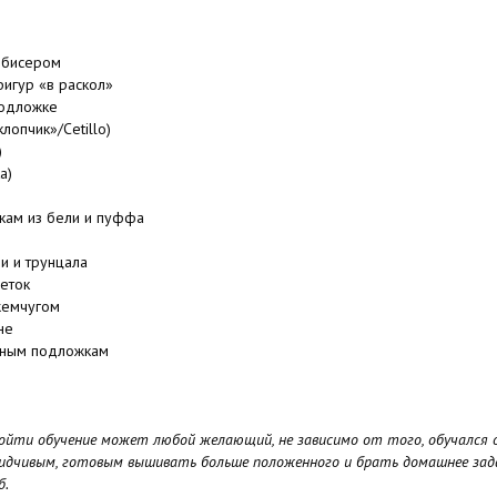
 бисером
фигур «в раскол»
подложке
лопчик»/Cetillo)
)
a)
кам из бели и пуффа
и и трунцала
еток
жемчугом
не
чным подложкам
ройти обучение может любой желающий, не зависимо от того, обучался 
идчивым, готовым вышивать больше положенного и брать домашнее задан
б.