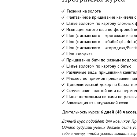
Техника на золоте
Фантазийное пришивание канители с
Шитье золотом по картону сложных 
Имитация литого шва по фетровой 
Шов (с испанского – «рогожка» или «к
Шов (с испанского – «бабий»/Ladrillo
Шов (с испанского – «городок»/Puntit
Шов «ягодка»
Пришивание бити по разным подлож
Шитье золотом по картону с битью
Различные виды пришивания канител
Множество приемов пришивания пай
Дополнительный декор на бархате 
Скручивание золотой нити на верете
Шитье шелковыми нитками по разли
Аппликация из натуральной кожи
Длительность курса:
6 дней (48 часов)
.
Данный курс подойдет для новичков. П
Однако будущий ученик должен быть ус
себе в номер, чтобы успеть вышить гер