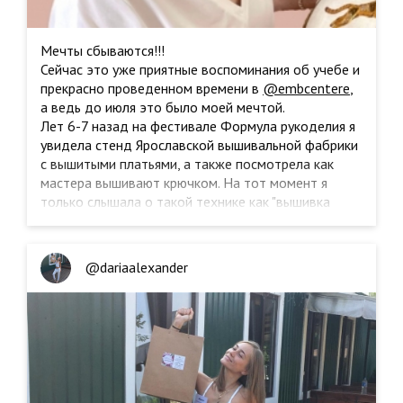
Мечты сбываются!!!
Сейчас это уже приятные воспоминания об учебе и
прекрасно проведенном времени в
@embcentere
,
а ведь до июля это было моей мечтой.
Лет 6-7 назад на фестивале Формула рукоделия я
увидела стенд Ярославской вышивальной фабрики
с вышитыми платьями, а также посмотрела как
мастера вышивают крючком. На тот момент я
только слышала о такой технике как "вышивка
люневильским крючком". И вот, увидев это своими
глазами, я влюбилась в этот крючок...потихоньку
на разных курсах я эту технику освоила, но очень
@dariaalexander
хотела поехать на курсы в эту вышивальную школу
за атмосферой и полным погружением в вышивку
на неделю. И вот оно случилось!
Огромное спасибо организаторам и
преподавателям за новые знания, навыки и
творческую атмосферу! Надеюсь, что это не
последний мой визит в это чудесное место.