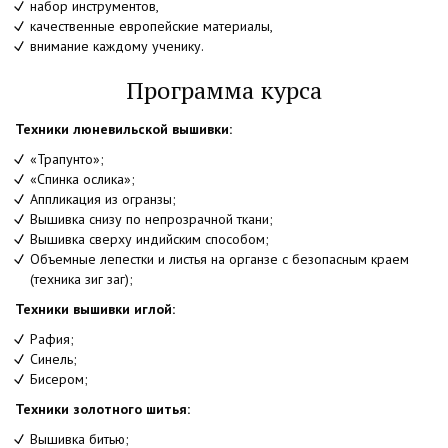
набор инструментов,
качественные европейские материалы,
внимание каждому ученику.
Программа курса
Техники люневильской вышивки:
«Трапунто»;
«Спинка ослика»;
Аппликация из огранзы;
Вышивка снизу по непрозрачной ткани;
Вышивка сверху индийским способом;
Объемные лепестки и листья на органзе с безопасным краем
(техника зиг заг);
Техники вышивки иглой:
Рафия;
Синель;
Бисером;
Техники золотного шитья:
Вышивка битью;