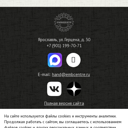
Ярославль, ул. Герцена, д. 30
+7 (901) 199-70-71
E-mail:
hand@embcentre.ru
Полная версия сайта
На сайте используются файлы cookies и инструменты аналитики.
Создание сайта –
Интео
,
CMS
Продолжая работать с сайтом, вы соглашаетесь с использованием
© 2010—2026 Центр обучения вышивке
файлов cookies и других персональных данных, в соответствии